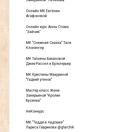
Закерьиной "Печенька"
Онлайн МК Евгении
Агафоновой
Онлайн курс Анны Стома
"Зайчик"
МК "Снежная Сказка" Таси
Клонингер
МК Татьяны Бакановой
Джек-Рассел и Бультерьер
МК Кристины Макуриной
"Гадкий утенок"
Мастер класс Жени
Закерьиной "Кролик
Бусинка"
НеКонкурс
МК "Тедди в ладошке"
Лариса Гаврикова @glarchik