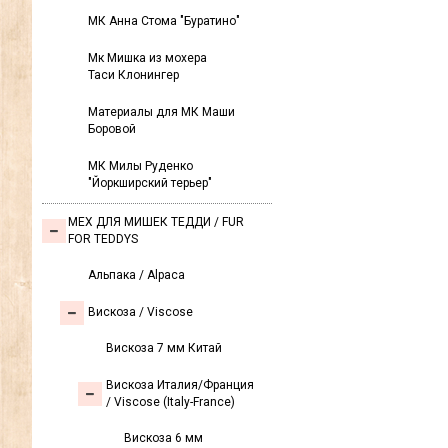
МК Анна Стома "Буратино"
Мк Мишка из мохера
Таси Клонингер
Материалы для МК Маши
Боровой
МК Милы Руденко
"Йоркширский терьер"
МЕХ ДЛЯ МИШЕК ТЕДДИ / FUR
FOR TEDDYS
Альпака / Alpaca
Вискоза / Viscose
Вискоза 7 мм Китай
Вискоза Италия/Франция
/ Viscose (Italy-France)
Вискоза 6 мм