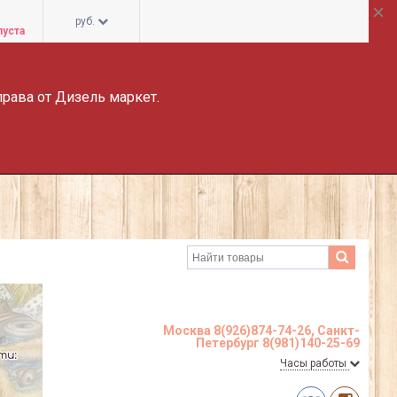
руб.
пуста
права от Дизель маркет.
Москва 8(926)874-74-26, Санкт-
Петербург 8(981)140-25-69
Часы работы